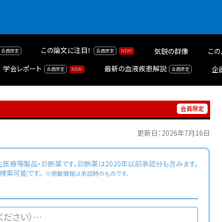
この論文に注目！
気鋭の群像
この
学会レポート
最新の血液疾患解説
企
更新日：2026年7月16日
生医療等製品・診断薬です。診断薬は2020年以前承認分も含みます。
検索可能です。
※掲載情報は承認時のものです。