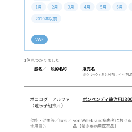
1月
2月
3月
4月
5月
6月
2020年以前
VWF
1
件見つかりました
一般名／一般的名称
販売名
※クリックすると外部サイト（PM
ボニコグ アルファ
ボンベンディ静注用130
（遺伝子組換え）
効能・効果等／備考／
von Willebrand病患
使用目的：
品【希少疾病用医薬品】