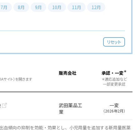
7月
8月
9月
10月
11月
12月
リセット
＊
販売会社
承認・一変
DAサイト）を開きます
＊適応追加など
一部変更承認
0
武田薬品工
一変
（2026年2月）
業
者における出血傾向の抑制を効能・効果とし、小児用量を追加する新用量医薬