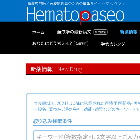
血液専門医と医療関係者のための情報サイト「ヘマトパセオ」
Hematopaseo
血液学の最新論文
新薬情報
ホーム
あなたはどう考える？
学会カレンダー
新薬情報
New Drug
血液領域で、2021年以降に承認された医療用医薬品・再
一般名、販売名、販売会社、効能・効果などのキーワードで
絞り込み検索条件