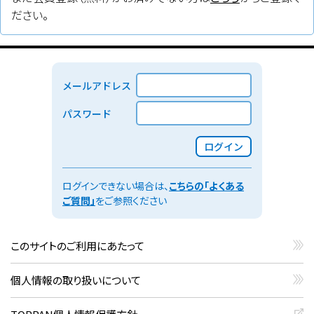
一般名／一般的名称：
ださい。
モスネツズマブ（遺伝子組換え）
販売名
：
（クリックすると外部サイト（PMDAサイト）を開きます）
ルンスミオ点滴静注1 mg/ルンスミオ点滴静注30 mg
メールアドレス
販売会社：
中外製薬
パスワード
承認・一変
：
（適応追加など一部変更承認）
ログイン
承認
（2024年12月）
ログインできない場合は、
こちらの「よくある
効能・効果等／備考／使用目的：
ご質問」
をご参照ください
再発又は難治性の濾胞性リンパ腫を効能・効果とする新有効成分
含有医薬品
このサイトのご利用にあたって
タグ：
CD20
、
CD3
、
FL
、
バイスペシフィック抗体
、
静注
個人情報の取り扱いについて