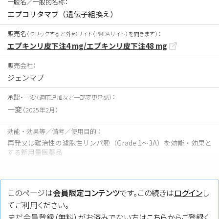
一般名／一般的名称：
エプコリタマブ（遺伝子組換え）
販売名
：
（クリックすると外部サイト（PMDAサイト）を開きます）
エプキンリ皮下注4 mg/エプキンリ皮下注48 mg
販売会社：
ジェンマブ
承認・一変
：
（適応追加など一部変更承認）
一変
（2025年2月）
効能・効果等／備考／使用目的：
再発又は難治性の濾胞性リンパ腫（Grade 1～3A）を効能・効果と
する新用量医薬品
タグ：
CD20
、
CD3
、
FL
、
バイスペシフィック抗体
、
静注
このページは
会員限定コンテンツ
です。この続きは
ログイン
し
てご利用ください。
まだ会員登録（無料）がお済みでない方は
こちら
からご登録く