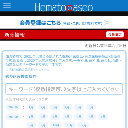
Hematopaseo
会員登録はこちら
（登録・ご利用は無料です）
新薬情報
更新日：2026年7月16日
血液領域で、2021年以降に承認された医療用医薬品・再生医療等製品・診断薬
です。診断薬は2020年以前承認分も含みます。一般名、販売名、販売会社、効能・
効果などのキーワードで検索可能です。
※掲載情報は承認時のものです。
絞り込み検索条件
2026年
1月
2月
3月
4月
5月
6月
2025年
1月
2月
3月
4月
5月
6月
7月
8月
9月
10月
11月
12月