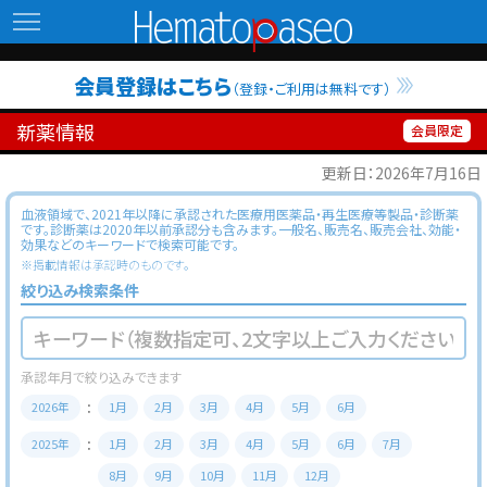
Hematopaseo
会員登録はこちら
（登録・ご利用は無料です）
新薬情報
更新日：2026年7月16日
血液領域で、2021年以降に承認された医療用医薬品・再生医療等製品・診断薬
です。診断薬は2020年以前承認分も含みます。一般名、販売名、販売会社、効能・
効果などのキーワードで検索可能です。
※掲載情報は承認時のものです。
絞り込み検索条件
2026年
1月
2月
3月
4月
5月
6月
2025年
1月
2月
3月
4月
5月
6月
7月
8月
9月
10月
11月
12月