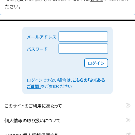
性の高リスク濾胞性リンパ腫（Grade １、２、３A）に対する二次
ださい。
治療 本申請により、再発又は難治性のマントル細胞リンパ腫に
対する二次治療以降及び再発又は難治性の辺縁帯リンパ腫に対す
る三次治療以降が適用対象として追加された。（希少疾病用再生
医療等製品）
メールアドレス
タグ：
CAR-T
、
CD19
、
FL
、
LBCL
、
静注
パスワード
ログイン
一般名／一般的名称：
リソカブタゲン マラルユーセル
ログインできない場合は、
こちらの「よくある
ご質問」
をご参照ください
販売名
：
（クリックすると外部サイト（PMDAサイト）を開きます）
ブレヤンジ静注
このサイトのご利用にあたって
販売会社：
ブリストル・マイヤーズスクイブ
個人情報の取り扱いについて
承認・一変
：
（適応追加など一部変更承認）