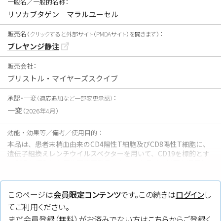
一般名／一般的名称：
リソカブタゲン マラルユーセル
販売名
：
（クリックすると外部サイト（PMDAサイト）を開きます）
ブレヤンジ静注
販売会社：
ブリストル・マイヤーズスクイブ
承認・一変
：
（適応追加など一部変更承認）
一変
（2026年4月）
効能・効果等／備考／使用目的：
本品は、患者末梢血由来のCD4陽性T細胞及びCD8陽性T細胞に、
遺伝子組換えレンチウイルスベクターを用いて、CD19を標的とす
るCARを導入した再生医療等製品である。本品は、以下を適用対
象として承認されている。・2021年３月：再発又は難治性の大細
胞型B細胞リンパ腫、再発又は難治性の濾胞性リンパ腫（Grade
3B）に対する三次治療以降 ・2022年12月：再発又は難治性の大
このページは
会員限定コンテンツ
です。この続きは
ログイン
し
細胞型B細胞リンパ腫及び濾胞性リンパ腫（Grade 3B）に対する
てご利用ください。
二次治療 ・2024年8月：再発又は難治性の濾胞性リンパ腫
まだ会員登録（無料）がお済みでない方は
こちら
からご登録く
（Grade １、２、３A）に対する三次治療以降、及び再発又は難治