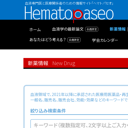
血液専門医と医療関係者のための情報サイト「ヘマトパセオ」
Hematopaseo
血液学の最新論文
新薬情報
ホーム
あなたはどう考える？
学会カレンダー
新薬情報
New Drug
血液領域で、2021年以降に承認された医療用医薬品・再
一般名、販売名、販売会社、効能・効果などのキーワードで
絞り込み検索条件