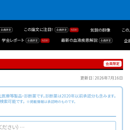
この論文に注目！
気鋭の群像
この
学会レポート
最新の血液疾患解説
企
更新日：2026年7月16日
生医療等製品・診断薬です。診断薬は2020年以前承認分も含みます。
検索可能です。
※掲載情報は承認時のものです。