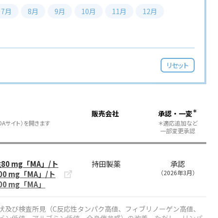
7月
8月
9月
10月
11月
12月
リセット
＊
販売会社
承認・一変
DAサイト）を開きます
＊適応追加など
一部変更承認
0 mg「MA」/ト
持田製薬
承認
（2026年3月）
0 mg「MA」/ト
0 mg「MA」
状及び検査所見（C反応性タンパク高値、フィブリノーゲン高値、