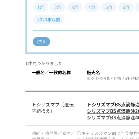
1月
2月
3月
4月
5月
6月
2020年以前
CSR
1
件見つかりました
一般名／一般的名称
販売名
※クリックすると外部サイト（PM
トシリズマブ（遺伝
トシリズマブBS点滴静注8
子組換え）
シリズマブBS点滴静注20
シリズマブBS点滴静注40
効能・効果等／備考／
○キャッスルマン病に伴う諸症