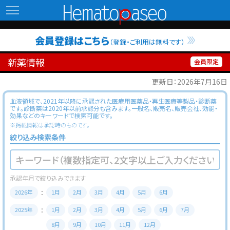
Hematopaseo
会員登録はこちら
（登録・ご利用は無料です）
新薬情報
更新日：2026年7月16日
血液領域で、2021年以降に承認された医療用医薬品・再生医療等製品・診断薬
です。診断薬は2020年以前承認分も含みます。一般名、販売名、販売会社、効能・
効果などのキーワードで検索可能です。
※掲載情報は承認時のものです。
絞り込み検索条件
2026年
1月
2月
3月
4月
5月
6月
2025年
1月
2月
3月
4月
5月
6月
7月
8月
9月
10月
11月
12月