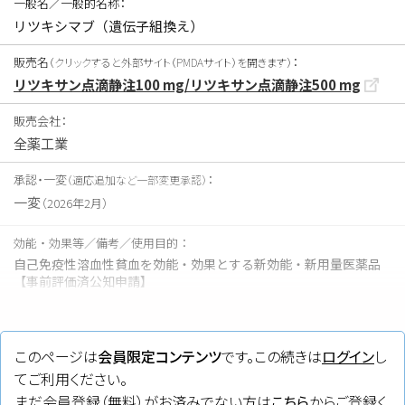
一般名／一般的名称：
リツキシマブ（遺伝子組換え）
販売名
：
（クリックすると外部サイト（PMDAサイト）を開きます）
リツキサン点滴静注100 mg/リツキサン点滴静注500 mg
販売会社：
全薬工業
承認・一変
：
（適応追加など一部変更承認）
一変
（2026年2月）
効能・効果等／備考／使用目的：
自己免疫性溶血性貧血を効能・効果とする新効能・新用量医薬品
【事前評価済公知申請】
タグ：
AIHA
、
点滴静注
このページは
会員限定コンテンツ
です。この続きは
ログイン
し
てご利用ください。
まだ会員登録（無料）がお済みでない方は
こちら
からご登録く